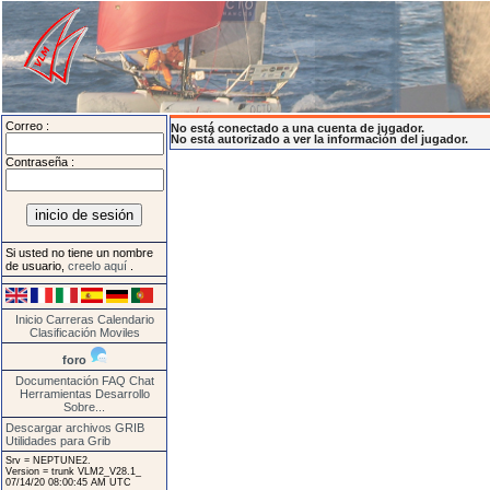
Correo :
No está conectado a una cuenta de jugador.
No está autorizado a ver la información del jugador.
Contraseña :
Si usted no tiene un nombre
de usuario,
creelo aquí
.
Inicio
Carreras
Calendario
Clasificación
Moviles
foro
Documentación
FAQ
Chat
Herramientas
Desarrollo
Sobre...
Descargar archivos GRIB
Utilidades para Grib
Srv = NEPTUNE2.
Version = trunk VLM2_V28.1_
07/14/20 08:00:45 AM UTC