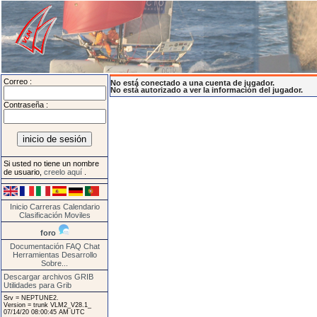
Correo :
No está conectado a una cuenta de jugador.
No está autorizado a ver la información del jugador.
Contraseña :
Si usted no tiene un nombre
de usuario,
creelo aquí
.
Inicio
Carreras
Calendario
Clasificación
Moviles
foro
Documentación
FAQ
Chat
Herramientas
Desarrollo
Sobre...
Descargar archivos GRIB
Utilidades para Grib
Srv = NEPTUNE2.
Version = trunk VLM2_V28.1_
07/14/20 08:00:45 AM UTC