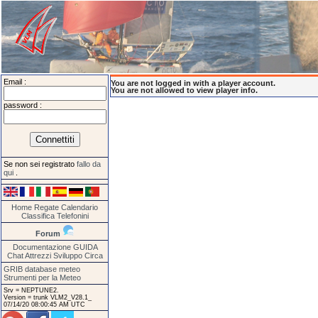
Email :
You are not logged in with a player account.
You are not allowed to view player info.
password :
Se non sei registrato
fallo da
qui
.
Home
Regate
Calendario
Classifica
Telefonini
Forum
Documentazione
GUIDA
Chat
Attrezzi
Sviluppo
Circa
GRIB database meteo
Strumenti per la Meteo
Srv = NEPTUNE2.
Version = trunk VLM2_V28.1_
07/14/20 08:00:45 AM UTC