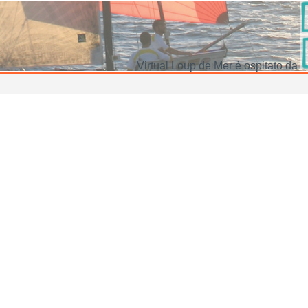
Virtual Loup de Mer è ospitato da