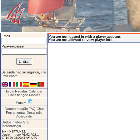
Email :
You are not logged in with a player account.
You are not allowed to view player info.
Palavra-passe :
Se ainda não se registou,
crie
uma conta
Início
Regatas
Calendar
Classificação
Mobiles
Forum
Documentação
FAQ
Chat
Ferramentas
Desarrollo
Acerca de
Dados meteo Grib
Meteorologia
Srv = NEPTUNE2.
Version = trunk VLM2_V28.1_
07/14/20 08:00:45 AM UTC