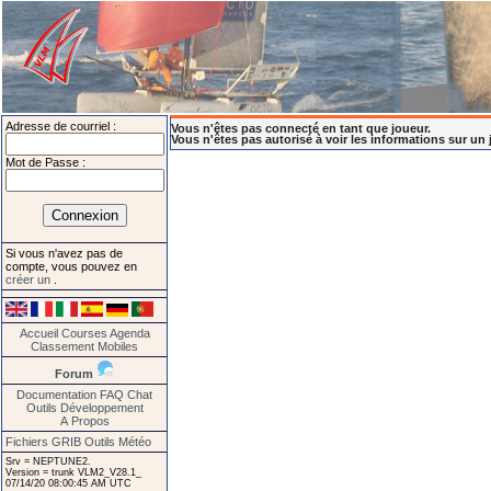
Adresse de courriel :
Vous n'êtes pas connecté en tant que joueur.
Vous n'êtes pas autorisé à voir les informations sur un 
Mot de Passe :
Si vous n'avez pas de
compte, vous pouvez en
créer un
.
Accueil
Courses
Agenda
Classement
Mobiles
Forum
Documentation
FAQ
Chat
Outils
Développement
A Propos
Fichiers GRIB
Outils Météo
Srv = NEPTUNE2.
Version = trunk VLM2_V28.1_
07/14/20 08:00:45 AM UTC