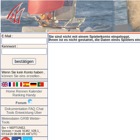
E-Mail :
Sie sind nicht mit einem Spielerkonto eingeloggt.
Ihnen ist es nicht gestattet, die Daten eines Spielers e
Kennwort :
Wenn Sie kein Konto haben
,
können Sie eins erstellen
.
Home
Rennen
Kalender
Ranking
Handy
Forum
Dokumentation
FAQ
Chat
Tools
Entwicklung
Über
Meteodaten GRIB
Wetter-
Tools
Srv = NEPTUNE2.
Version = trunk VLM2_V28.1_
07/14/20 08:00:45 AM UTC