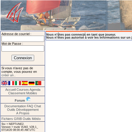
Adresse de courriel :
Vous n'êtes pas connecté en tant que joueur.
Vous n'êtes pas autorisé à voir les informations sur un 
Mot de Passe :
Si vous n'avez pas de
compte, vous pouvez en
créer un
.
Accueil
Courses
Agenda
Classement
Mobiles
Forum
Documentation
FAQ
Chat
Outils
Développement
A Propos
Fichiers GRIB
Outils Météo
Srv = NEPTUNE2.
Version = trunk VLM2_V28.1_
07/14/20 08:00:45 AM UTC