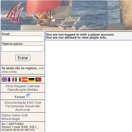
Email :
You are not logged in with a player account.
You are not allowed to view player info.
Palavra-passe :
Se ainda não se registou,
crie
uma conta
Início
Regatas
Calendar
Classificação
Mobiles
Forum
Documentação
FAQ
Chat
Ferramentas
Desarrollo
Acerca de
Dados meteo Grib
Meteorologia
Srv = NEPTUNE2.
Version = trunk VLM2_V28.1_
07/14/20 08:00:45 AM UTC