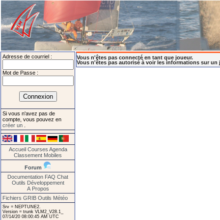
Adresse de courriel :
Vous n'êtes pas connecté en tant que joueur.
Vous n'êtes pas autorisé à voir les informations sur un 
Mot de Passe :
Si vous n'avez pas de
compte, vous pouvez en
créer un
.
Accueil
Courses
Agenda
Classement
Mobiles
Forum
Documentation
FAQ
Chat
Outils
Développement
A Propos
Fichiers GRIB
Outils Météo
Srv = NEPTUNE2.
Version = trunk VLM2_V28.1_
07/14/20 08:00:45 AM UTC