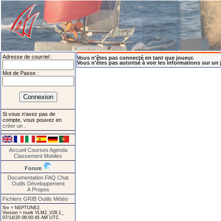
Adresse de courriel :
Vous n'êtes pas connecté en tant que joueur.
Vous n'êtes pas autorisé à voir les informations sur un 
Mot de Passe :
Si vous n'avez pas de
compte, vous pouvez en
créer un
.
Accueil
Courses
Agenda
Classement
Mobiles
Forum
Documentation
FAQ
Chat
Outils
Développement
A Propos
Fichiers GRIB
Outils Météo
Srv = NEPTUNE2.
Version = trunk VLM2_V28.1_
07/14/20 08:00:45 AM UTC