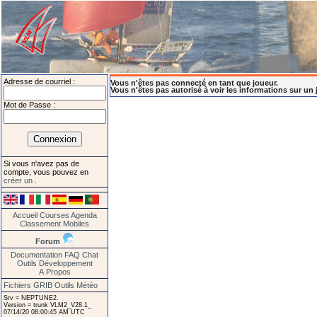
Adresse de courriel :
Vous n'êtes pas connecté en tant que joueur.
Vous n'êtes pas autorisé à voir les informations sur un 
Mot de Passe :
Si vous n'avez pas de
compte, vous pouvez en
créer un
.
Accueil
Courses
Agenda
Classement
Mobiles
Forum
Documentation
FAQ
Chat
Outils
Développement
A Propos
Fichiers GRIB
Outils Météo
Srv = NEPTUNE2.
Version = trunk VLM2_V28.1_
07/14/20 08:00:45 AM UTC