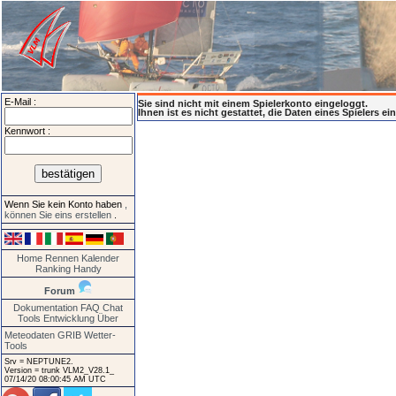
E-Mail :
Sie sind nicht mit einem Spielerkonto eingeloggt.
Ihnen ist es nicht gestattet, die Daten eines Spielers e
Kennwort :
Wenn Sie kein Konto haben
,
können Sie eins erstellen
.
Home
Rennen
Kalender
Ranking
Handy
Forum
Dokumentation
FAQ
Chat
Tools
Entwicklung
Über
Meteodaten GRIB
Wetter-
Tools
Srv = NEPTUNE2.
Version = trunk VLM2_V28.1_
07/14/20 08:00:45 AM UTC