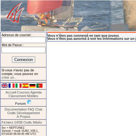
Adresse de courriel :
Vous n'êtes pas connecté en tant que joueur.
Vous n'êtes pas autorisé à voir les informations sur un 
Mot de Passe :
Si vous n'avez pas de
compte, vous pouvez en
créer un
.
Accueil
Courses
Agenda
Classement
Mobiles
Forum
Documentation
FAQ
Chat
Outils
Développement
A Propos
Fichiers GRIB
Outils Météo
Srv = NEPTUNE2.
Version = trunk VLM2_V28.1_
07/14/20 08:00:45 AM UTC