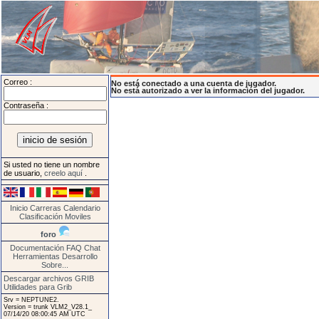
Correo :
No está conectado a una cuenta de jugador.
No está autorizado a ver la información del jugador.
Contraseña :
Si usted no tiene un nombre
de usuario,
creelo aquí
.
Inicio
Carreras
Calendario
Clasificación
Moviles
foro
Documentación
FAQ
Chat
Herramientas
Desarrollo
Sobre...
Descargar archivos GRIB
Utilidades para Grib
Srv = NEPTUNE2.
Version = trunk VLM2_V28.1_
07/14/20 08:00:45 AM UTC