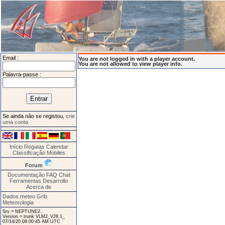
Email :
You are not logged in with a player account.
You are not allowed to view player info.
Palavra-passe :
Se ainda não se registou,
crie
uma conta
Início
Regatas
Calendar
Classificação
Mobiles
Forum
Documentação
FAQ
Chat
Ferramentas
Desarrollo
Acerca de
Dados meteo Grib
Meteorologia
Srv = NEPTUNE2.
Version = trunk VLM2_V28.1_
07/14/20 08:00:45 AM UTC