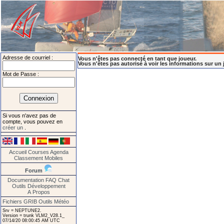
Adresse de courriel :
Vous n'êtes pas connecté en tant que joueur.
Vous n'êtes pas autorisé à voir les informations sur un 
Mot de Passe :
Si vous n'avez pas de
compte, vous pouvez en
créer un
.
Accueil
Courses
Agenda
Classement
Mobiles
Forum
Documentation
FAQ
Chat
Outils
Développement
A Propos
Fichiers GRIB
Outils Météo
Srv = NEPTUNE2.
Version = trunk VLM2_V28.1_
07/14/20 08:00:45 AM UTC