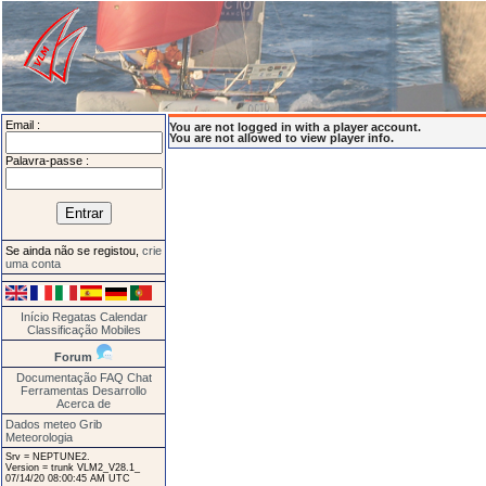
Email :
You are not logged in with a player account.
You are not allowed to view player info.
Palavra-passe :
Se ainda não se registou,
crie
uma conta
Início
Regatas
Calendar
Classificação
Mobiles
Forum
Documentação
FAQ
Chat
Ferramentas
Desarrollo
Acerca de
Dados meteo Grib
Meteorologia
Srv = NEPTUNE2.
Version = trunk VLM2_V28.1_
07/14/20 08:00:45 AM UTC