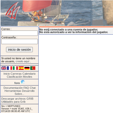
Correo :
No está conectado a una cuenta de jugador.
No está autorizado a ver la información del jugador.
Contraseña :
Si usted no tiene un nombre
de usuario,
creelo aquí
.
Inicio
Carreras
Calendario
Clasificación
Moviles
foro
Documentación
FAQ
Chat
Herramientas
Desarrollo
Sobre...
Descargar archivos GRIB
Utilidades para Grib
Srv = NEPTUNE2.
Version = trunk VLM2_V28.1_
07/14/20 08:00:45 AM UTC