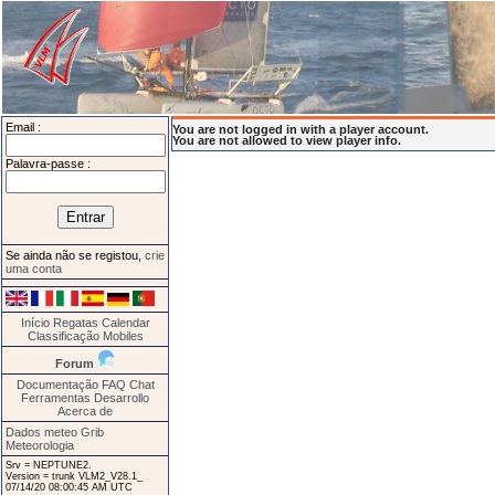
Email :
You are not logged in with a player account.
You are not allowed to view player info.
Palavra-passe :
Se ainda não se registou,
crie
uma conta
Início
Regatas
Calendar
Classificação
Mobiles
Forum
Documentação
FAQ
Chat
Ferramentas
Desarrollo
Acerca de
Dados meteo Grib
Meteorologia
Srv = NEPTUNE2.
Version = trunk VLM2_V28.1_
07/14/20 08:00:45 AM UTC