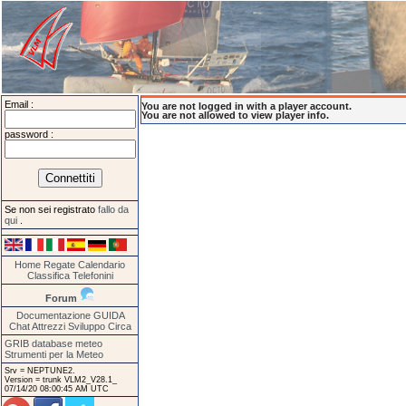
Email :
You are not logged in with a player account.
You are not allowed to view player info.
password :
Se non sei registrato
fallo da
qui
.
Home
Regate
Calendario
Classifica
Telefonini
Forum
Documentazione
GUIDA
Chat
Attrezzi
Sviluppo
Circa
GRIB database meteo
Strumenti per la Meteo
Srv = NEPTUNE2.
Version = trunk VLM2_V28.1_
07/14/20 08:00:45 AM UTC