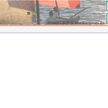
Virtual Loup de Mer è ospitato da