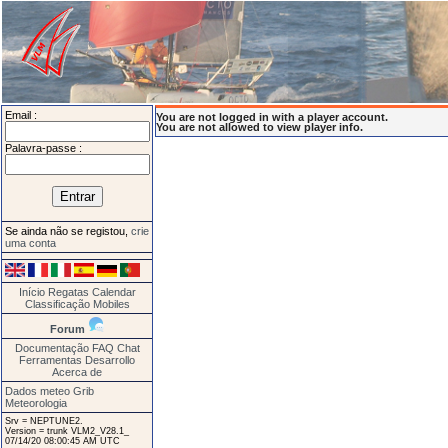
Email :
You are not logged in with a player account.
You are not allowed to view player info.
Palavra-passe :
Se ainda não se registou,
crie
uma conta
Início
Regatas
Calendar
Classificação
Mobiles
Forum
Documentação
FAQ
Chat
Ferramentas
Desarrollo
Acerca de
Dados meteo Grib
Meteorologia
Srv = NEPTUNE2.
Version = trunk VLM2_V28.1_
07/14/20 08:00:45 AM UTC