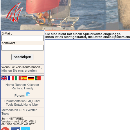
E-Mail :
Sie sind nicht mit einem Spielerkonto eingeloggt.
Ihnen ist es nicht gestattet, die Daten eines Spielers e
Kennwort :
Wenn Sie kein Konto haben
,
können Sie eins erstellen
.
Home
Rennen
Kalender
Ranking
Handy
Forum
Dokumentation
FAQ
Chat
Tools
Entwicklung
Über
Meteodaten GRIB
Wetter-
Tools
Srv = NEPTUNE2.
Version = trunk VLM2_V28.1_
07/14/20 08:00:45 AM UTC