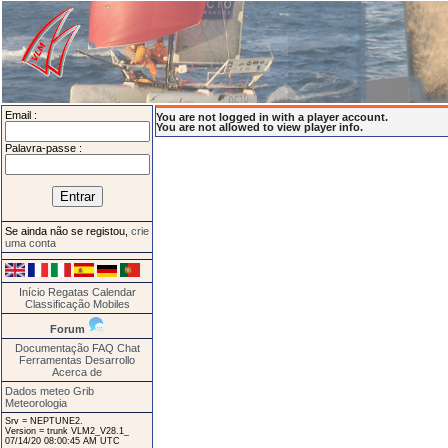
Email :
You are not logged in with a player account.
You are not allowed to view player info.
Palavra-passe :
Se ainda não se registou,
crie
uma conta
Início
Regatas
Calendar
Classificação
Mobiles
Forum
Documentação
FAQ
Chat
Ferramentas
Desarrollo
Acerca de
Dados meteo Grib
Meteorologia
Srv = NEPTUNE2.
Version = trunk VLM2_V28.1_
07/14/20 08:00:45 AM UTC