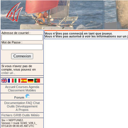
Adresse de courriel :
Vous n'êtes pas connecté en tant que joueur.
Vous n'êtes pas autorisé à voir les informations sur un 
Mot de Passe :
Si vous n'avez pas de
compte, vous pouvez en
créer un
.
Accueil
Courses
Agenda
Classement
Mobiles
Forum
Documentation
FAQ
Chat
Outils
Développement
A Propos
Fichiers GRIB
Outils Météo
Srv = NEPTUNE2.
Version = trunk VLM2_V28.1_
07/14/20 08:00:45 AM UTC