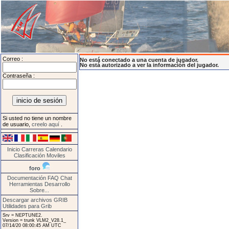
Correo :
No está conectado a una cuenta de jugador.
No está autorizado a ver la información del jugador.
Contraseña :
Si usted no tiene un nombre
de usuario,
creelo aquí
.
Inicio
Carreras
Calendario
Clasificación
Moviles
foro
Documentación
FAQ
Chat
Herramientas
Desarrollo
Sobre...
Descargar archivos GRIB
Utilidades para Grib
Srv = NEPTUNE2.
Version = trunk VLM2_V28.1_
07/14/20 08:00:45 AM UTC