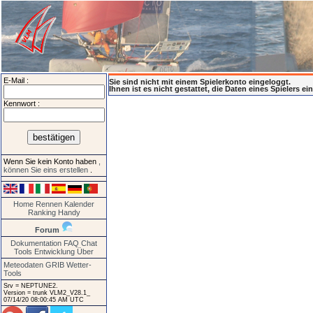
E-Mail :
Sie sind nicht mit einem Spielerkonto eingeloggt.
Ihnen ist es nicht gestattet, die Daten eines Spielers e
Kennwort :
Wenn Sie kein Konto haben
,
können Sie eins erstellen
.
Home
Rennen
Kalender
Ranking
Handy
Forum
Dokumentation
FAQ
Chat
Tools
Entwicklung
Über
Meteodaten GRIB
Wetter-
Tools
Srv = NEPTUNE2.
Version = trunk VLM2_V28.1_
07/14/20 08:00:45 AM UTC