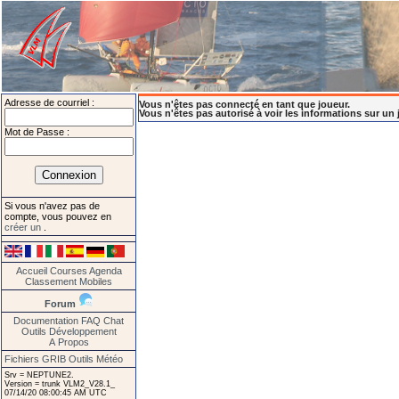
Adresse de courriel :
Vous n'êtes pas connecté en tant que joueur.
Vous n'êtes pas autorisé à voir les informations sur un 
Mot de Passe :
Si vous n'avez pas de
compte, vous pouvez en
créer un
.
Accueil
Courses
Agenda
Classement
Mobiles
Forum
Documentation
FAQ
Chat
Outils
Développement
A Propos
Fichiers GRIB
Outils Météo
Srv = NEPTUNE2.
Version = trunk VLM2_V28.1_
07/14/20 08:00:45 AM UTC