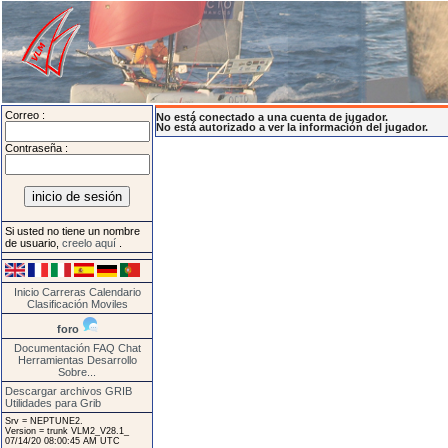
Correo :
No está conectado a una cuenta de jugador.
No está autorizado a ver la información del jugador.
Contraseña :
Si usted no tiene un nombre
de usuario,
creelo aquí
.
Inicio
Carreras
Calendario
Clasificación
Moviles
foro
Documentación
FAQ
Chat
Herramientas
Desarrollo
Sobre...
Descargar archivos GRIB
Utilidades para Grib
Srv = NEPTUNE2.
Version = trunk VLM2_V28.1_
07/14/20 08:00:45 AM UTC