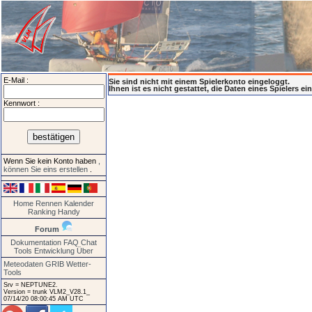
E-Mail :
Sie sind nicht mit einem Spielerkonto eingeloggt.
Ihnen ist es nicht gestattet, die Daten eines Spielers e
Kennwort :
Wenn Sie kein Konto haben
,
können Sie eins erstellen
.
Home
Rennen
Kalender
Ranking
Handy
Forum
Dokumentation
FAQ
Chat
Tools
Entwicklung
Über
Meteodaten GRIB
Wetter-
Tools
Srv = NEPTUNE2.
Version = trunk VLM2_V28.1_
07/14/20 08:00:45 AM UTC