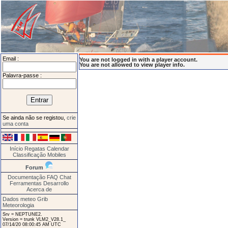
Email :
You are not logged in with a player account.
You are not allowed to view player info.
Palavra-passe :
Se ainda não se registou,
crie
uma conta
Início
Regatas
Calendar
Classificação
Mobiles
Forum
Documentação
FAQ
Chat
Ferramentas
Desarrollo
Acerca de
Dados meteo Grib
Meteorologia
Srv = NEPTUNE2.
Version = trunk VLM2_V28.1_
07/14/20 08:00:45 AM UTC