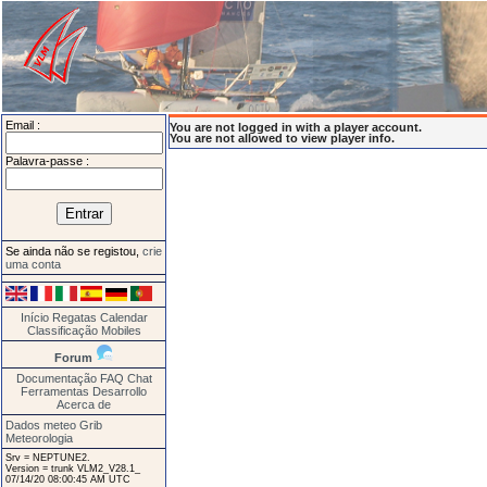
Email :
You are not logged in with a player account.
You are not allowed to view player info.
Palavra-passe :
Se ainda não se registou,
crie
uma conta
Início
Regatas
Calendar
Classificação
Mobiles
Forum
Documentação
FAQ
Chat
Ferramentas
Desarrollo
Acerca de
Dados meteo Grib
Meteorologia
Srv = NEPTUNE2.
Version = trunk VLM2_V28.1_
07/14/20 08:00:45 AM UTC