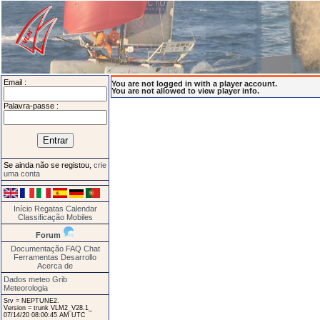
Email :
You are not logged in with a player account.
You are not allowed to view player info.
Palavra-passe :
Se ainda não se registou,
crie
uma conta
Início
Regatas
Calendar
Classificação
Mobiles
Forum
Documentação
FAQ
Chat
Ferramentas
Desarrollo
Acerca de
Dados meteo Grib
Meteorologia
Srv = NEPTUNE2.
Version = trunk VLM2_V28.1_
07/14/20 08:00:45 AM UTC