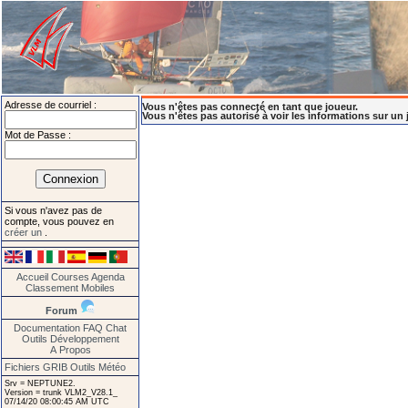
Adresse de courriel :
Vous n'êtes pas connecté en tant que joueur.
Vous n'êtes pas autorisé à voir les informations sur un 
Mot de Passe :
Si vous n'avez pas de
compte, vous pouvez en
créer un
.
Accueil
Courses
Agenda
Classement
Mobiles
Forum
Documentation
FAQ
Chat
Outils
Développement
A Propos
Fichiers GRIB
Outils Météo
Srv = NEPTUNE2.
Version = trunk VLM2_V28.1_
07/14/20 08:00:45 AM UTC