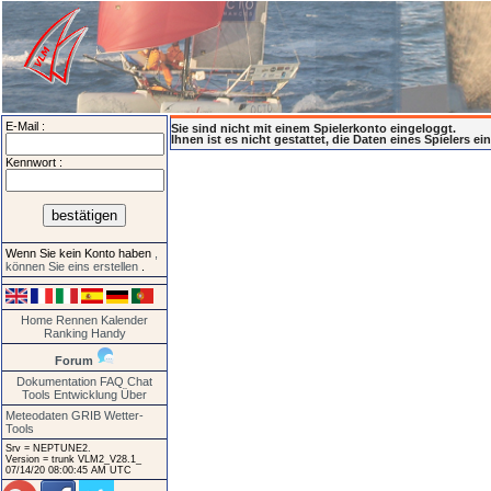
E-Mail :
Sie sind nicht mit einem Spielerkonto eingeloggt.
Ihnen ist es nicht gestattet, die Daten eines Spielers e
Kennwort :
Wenn Sie kein Konto haben
,
können Sie eins erstellen
.
Home
Rennen
Kalender
Ranking
Handy
Forum
Dokumentation
FAQ
Chat
Tools
Entwicklung
Über
Meteodaten GRIB
Wetter-
Tools
Srv = NEPTUNE2.
Version = trunk VLM2_V28.1_
07/14/20 08:00:45 AM UTC