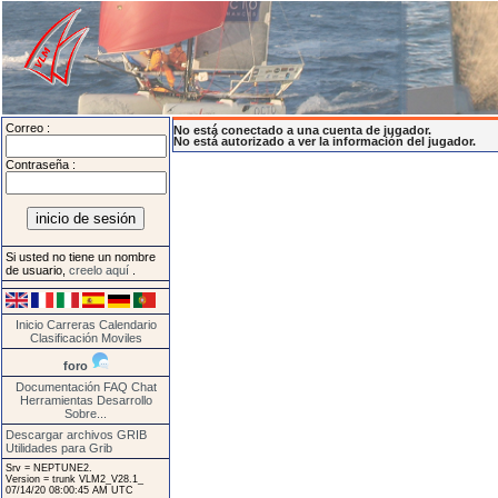
Correo :
No está conectado a una cuenta de jugador.
No está autorizado a ver la información del jugador.
Contraseña :
Si usted no tiene un nombre
de usuario,
creelo aquí
.
Inicio
Carreras
Calendario
Clasificación
Moviles
foro
Documentación
FAQ
Chat
Herramientas
Desarrollo
Sobre...
Descargar archivos GRIB
Utilidades para Grib
Srv = NEPTUNE2.
Version = trunk VLM2_V28.1_
07/14/20 08:00:45 AM UTC