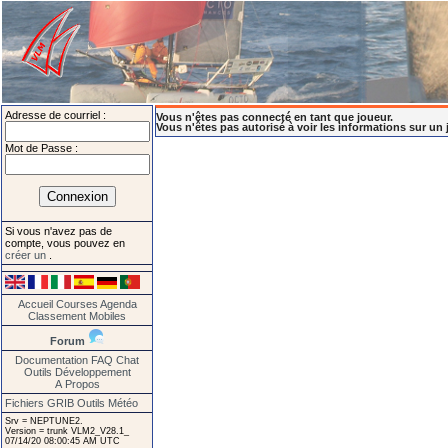
Adresse de courriel :
Vous n'êtes pas connecté en tant que joueur.
Vous n'êtes pas autorisé à voir les informations sur un 
Mot de Passe :
Si vous n'avez pas de
compte, vous pouvez en
créer un
.
Accueil
Courses
Agenda
Classement
Mobiles
Forum
Documentation
FAQ
Chat
Outils
Développement
A Propos
Fichiers GRIB
Outils Météo
Srv = NEPTUNE2.
Version = trunk VLM2_V28.1_
07/14/20 08:00:45 AM UTC