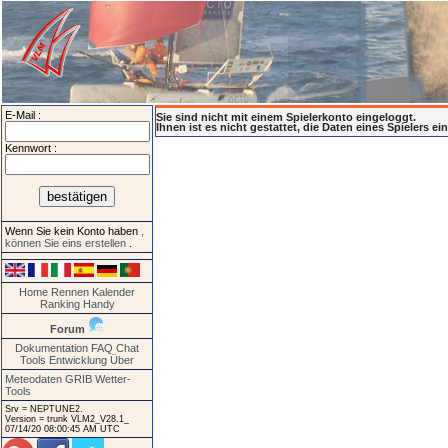
E-Mail :
Sie sind nicht mit einem Spielerkonto eingeloggt.
Ihnen ist es nicht gestattet, die Daten eines Spielers e
Kennwort :
Wenn Sie kein Konto haben
,
können Sie eins erstellen
.
Home
Rennen
Kalender
Ranking
Handy
Forum
Dokumentation
FAQ
Chat
Tools
Entwicklung
Über
Meteodaten GRIB
Wetter-
Tools
Srv = NEPTUNE2.
Version = trunk VLM2_V28.1_
07/14/20 08:00:45 AM UTC