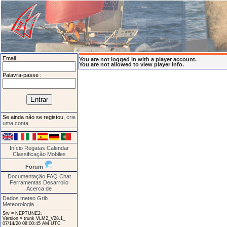
Email :
You are not logged in with a player account.
You are not allowed to view player info.
Palavra-passe :
Se ainda não se registou,
crie
uma conta
Início
Regatas
Calendar
Classificação
Mobiles
Forum
Documentação
FAQ
Chat
Ferramentas
Desarrollo
Acerca de
Dados meteo Grib
Meteorologia
Srv = NEPTUNE2.
Version = trunk VLM2_V28.1_
07/14/20 08:00:45 AM UTC