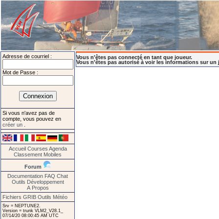
Adresse de courriel :
Vous n'êtes pas connecté en tant que joueur.
Vous n'êtes pas autorisé à voir les informations sur un 
Mot de Passe :
Si vous n'avez pas de
compte, vous pouvez en
créer un
.
Accueil
Courses
Agenda
Classement
Mobiles
Forum
Documentation
FAQ
Chat
Outils
Développement
A Propos
Fichiers GRIB
Outils Météo
Srv = NEPTUNE2.
Version = trunk VLM2_V28.1_
07/14/20 08:00:45 AM UTC