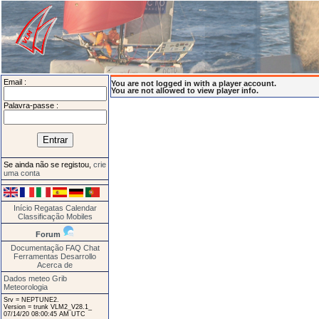
Email :
You are not logged in with a player account.
You are not allowed to view player info.
Palavra-passe :
Se ainda não se registou,
crie
uma conta
Início
Regatas
Calendar
Classificação
Mobiles
Forum
Documentação
FAQ
Chat
Ferramentas
Desarrollo
Acerca de
Dados meteo Grib
Meteorologia
Srv = NEPTUNE2.
Version = trunk VLM2_V28.1_
07/14/20 08:00:45 AM UTC