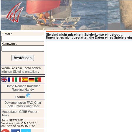
E-Mail :
Sie sind nicht mit einem Spielerkonto eingeloggt.
Ihnen ist es nicht gestattet, die Daten eines Spielers e
Kennwort :
Wenn Sie kein Konto haben
,
können Sie eins erstellen
.
Home
Rennen
Kalender
Ranking
Handy
Forum
Dokumentation
FAQ
Chat
Tools
Entwicklung
Über
Meteodaten GRIB
Wetter-
Tools
Srv = NEPTUNE2.
Version = trunk VLM2_V28.1_
07/14/20 08:00:45 AM UTC