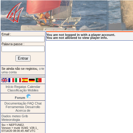
Email :
You are not logged in with a player account.
You are not allowed to view player info.
Palavra-passe :
Se ainda não se registou,
crie
uma conta
Início
Regatas
Calendar
Classificação
Mobiles
Forum
Documentação
FAQ
Chat
Ferramentas
Desarrollo
Acerca de
Dados meteo Grib
Meteorologia
Srv = NEPTUNE2.
Version = trunk VLM2_V28.1_
07/14/20 08:00:45 AM UTC