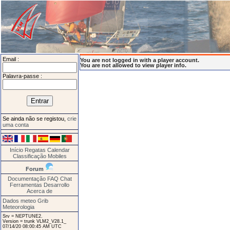
Email :
You are not logged in with a player account.
You are not allowed to view player info.
Palavra-passe :
Se ainda não se registou,
crie
uma conta
Início
Regatas
Calendar
Classificação
Mobiles
Forum
Documentação
FAQ
Chat
Ferramentas
Desarrollo
Acerca de
Dados meteo Grib
Meteorologia
Srv = NEPTUNE2.
Version = trunk VLM2_V28.1_
07/14/20 08:00:45 AM UTC