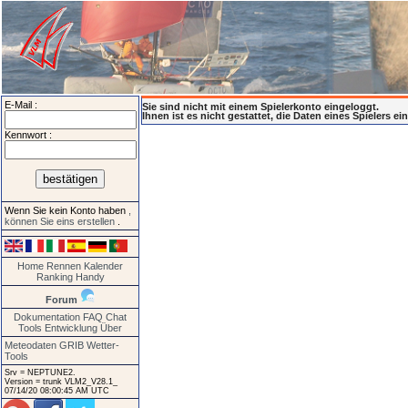
E-Mail :
Sie sind nicht mit einem Spielerkonto eingeloggt.
Ihnen ist es nicht gestattet, die Daten eines Spielers e
Kennwort :
Wenn Sie kein Konto haben
,
können Sie eins erstellen
.
Home
Rennen
Kalender
Ranking
Handy
Forum
Dokumentation
FAQ
Chat
Tools
Entwicklung
Über
Meteodaten GRIB
Wetter-
Tools
Srv = NEPTUNE2.
Version = trunk VLM2_V28.1_
07/14/20 08:00:45 AM UTC