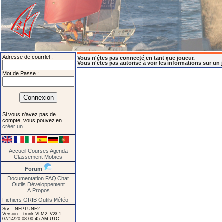
Adresse de courriel :
Vous n'êtes pas connecté en tant que joueur.
Vous n'êtes pas autorisé à voir les informations sur un 
Mot de Passe :
Si vous n'avez pas de
compte, vous pouvez en
créer un
.
Accueil
Courses
Agenda
Classement
Mobiles
Forum
Documentation
FAQ
Chat
Outils
Développement
A Propos
Fichiers GRIB
Outils Météo
Srv = NEPTUNE2.
Version = trunk VLM2_V28.1_
07/14/20 08:00:45 AM UTC