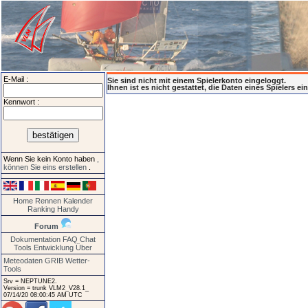
E-Mail :
Sie sind nicht mit einem Spielerkonto eingeloggt.
Ihnen ist es nicht gestattet, die Daten eines Spielers e
Kennwort :
Wenn Sie kein Konto haben
,
können Sie eins erstellen
.
Home
Rennen
Kalender
Ranking
Handy
Forum
Dokumentation
FAQ
Chat
Tools
Entwicklung
Über
Meteodaten GRIB
Wetter-
Tools
Srv = NEPTUNE2.
Version = trunk VLM2_V28.1_
07/14/20 08:00:45 AM UTC