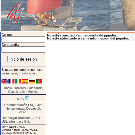
Correo :
No está conectado a una cuenta de jugador.
No está autorizado a ver la información del jugador.
Contraseña :
Si usted no tiene un nombre
de usuario,
creelo aquí
.
Inicio
Carreras
Calendario
Clasificación
Moviles
foro
Documentación
FAQ
Chat
Herramientas
Desarrollo
Sobre...
Descargar archivos GRIB
Utilidades para Grib
Srv = NEPTUNE2.
Version = trunk VLM2_V28.1_
07/14/20 08:00:45 AM UTC