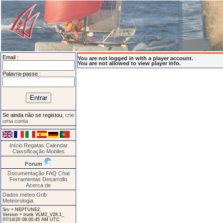
Email :
You are not logged in with a player account.
You are not allowed to view player info.
Palavra-passe :
Se ainda não se registou,
crie
uma conta
Início
Regatas
Calendar
Classificação
Mobiles
Forum
Documentação
FAQ
Chat
Ferramentas
Desarrollo
Acerca de
Dados meteo Grib
Meteorologia
Srv = NEPTUNE2.
Version = trunk VLM2_V28.1_
07/14/20 08:00:45 AM UTC