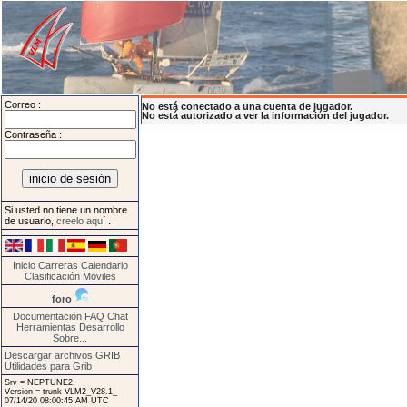
Correo :
No está conectado a una cuenta de jugador.
No está autorizado a ver la información del jugador.
Contraseña :
Si usted no tiene un nombre
de usuario,
creelo aquí
.
Inicio
Carreras
Calendario
Clasificación
Moviles
foro
Documentación
FAQ
Chat
Herramientas
Desarrollo
Sobre...
Descargar archivos GRIB
Utilidades para Grib
Srv = NEPTUNE2.
Version = trunk VLM2_V28.1_
07/14/20 08:00:45 AM UTC