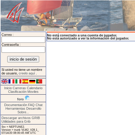
Correo :
No está conectado a una cuenta de jugador.
No está autorizado a ver la información del jugador.
Contraseña :
Si usted no tiene un nombre
de usuario,
creelo aquí
.
Inicio
Carreras
Calendario
Clasificación
Moviles
foro
Documentación
FAQ
Chat
Herramientas
Desarrollo
Sobre...
Descargar archivos GRIB
Utilidades para Grib
Srv = NEPTUNE2.
Version = trunk VLM2_V28.1_
07/14/20 08:00:45 AM UTC